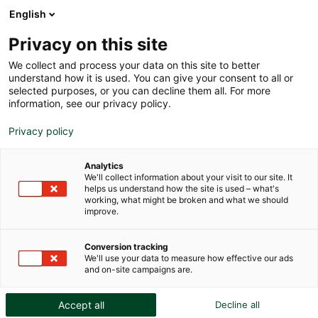
English
Privacy on this site
We collect and process your data on this site to better
understand how it is used. You can give your consent to all or
selected purposes, or you can decline them all. For more
information, see our privacy policy.
Guide ultime pour la
Privacy policy
protection et le stockage
Analytics
We'll collect information about your visit to our site. It
des œuvres d’art : Les
helps us understand how the site is used – what's
working, what might be broken and what we should
conseils d’experts de Fortius
improve.
Conversion tracking
We'll use your data to measure how effective our ads
and on-site campaigns are.
Accept all
Decline all